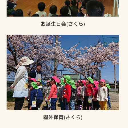
お誕生日会(さくら)
園外保育(さくら)