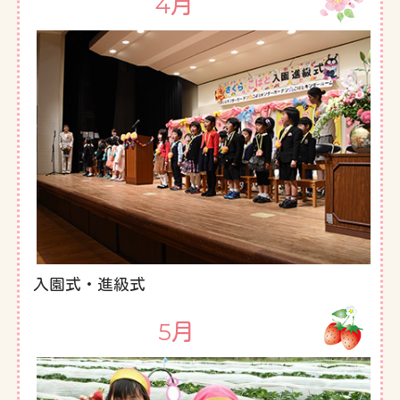
4月
入園式・進級式
5月